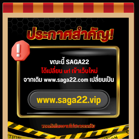
ลืมรหัสผ่าน
เบอร์โทรศัพท์